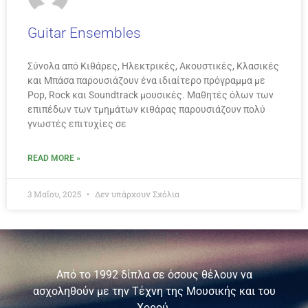
Guitar Ensembles
Σύνολα από Κιθάρες, Ηλεκτρικές, Ακουστικές, Κλασικές
και Μπάσα παρουσιάζουν ένα ιδιαίτερο πρόγραμμα με
Pop, Rock και Soundtrack μουσικές. Μαθητές όλων των
επιπέδων των τμημάτων κιθάρας παρουσιάζουν πολύ
γνωστές επιτυχίες σε
READ MORE »
3 Μαΐου, 2025
Δεν υπάρχουν Σχόλια
Από το 1992 δίπλα σε όσους θέλουν να
ασχοληθούν με την Τέχνη της Μουσικής και του
Χορού.