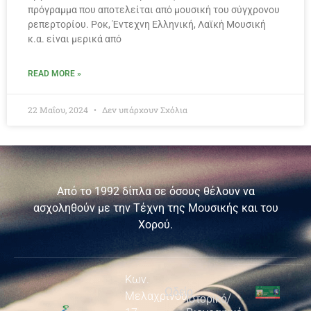
πρόγραμμα που αποτελείται από μουσική του σύγχρονου
ρεπερτορίου. Ροκ, Έντεχνη Ελληνική, Λαϊκή Μουσική
κ.α. είναι μερικά από
READ MORE »
22 Μαΐου, 2024
Δεν υπάρχουν Σχόλια
Από το 1992 δίπλα σε όσους θέλουν να
ασχοληθούν με την Τέχνη της Μουσικής και του
Χορού.
Κων.
Ωδείο
Χρι
Μελαχρινού
Ιστορικό/
Εκ