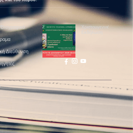
Χριστουγεννιάτικη
/Βιογραφικό
Εκδήλωση
ραμα
ική Διεύθυνση
ηγητές
s