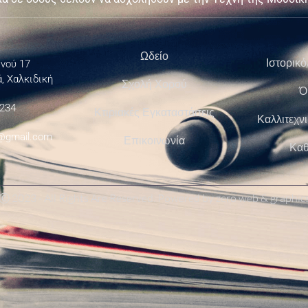
Ωδείο
Ιστορικό
νού 17
, Χαλκιδική
Σχολή Χορού
Ό
 234
Κτιριακές Εγκαταστάσεις
Καλλιτεχν
@gmail.com
Επικοινωνία
Καθ
Ⓒ 2023 - All Rights Are Reserved. Powered by
zero web & graphic