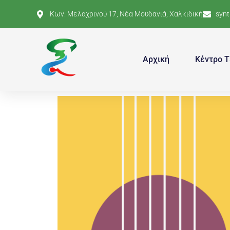
Κων. Μελαχρινού 17, Νέα Μουδανιά, Χαλκιδική
syn
Αρχική
Κέντρο Τ