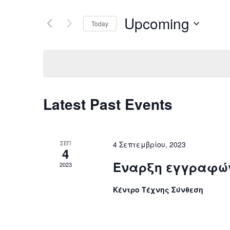
Events
and
by
Upcoming
Keyword.
Today
Views
Select
date.
Navigation
Latest Past Events
ΣΕΠ
4 Σεπτεμβρίου, 2023
4
Έναρξη εγγραφώ
2023
Κέντρο Τέχνης Σύνθεση