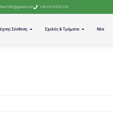
thesi1992@gmail.com
+30 2373 024 234
έχνης Σύνθεση
Σχολές & Τμήματα
Νέα