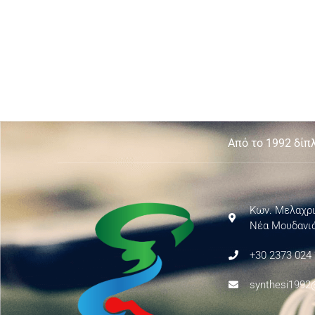
Από το 1992 δίπ
Κων. Μελαχρι
Νέα Μουδανιά
+30 2373 024
synthesi1992