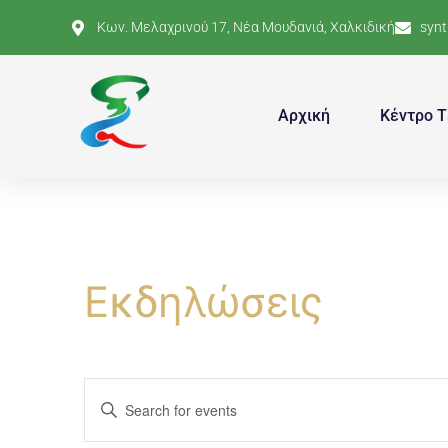
Κων. Μελαχρινού 17, Νέα Μουδανιά, Χαλκιδική
syn
Αρχική
Κέντρο Τ
Εκδηλώσεις
Events
Enter
Keyword.
Search
Search
for