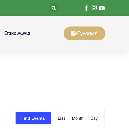
Εγγραφή
Επικοινωνία
Event
Find Events
List
Month
Day
Views