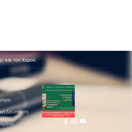
ς και του Χορού.
Χριστουγεννιάτικη
/Βιογραφικό
Εκδήλωση
ραμα
ική Διεύθυνση
ηγητές