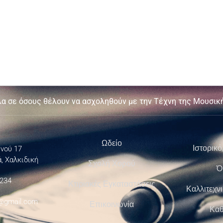
λα σε όσους θέλουν να ασχοληθούν με την Τέχνη της Μουσική
Ωδείο
Ιστορικό
νού 17
, Χαλκιδική
Σχολή Χορού
Ό
 234
Κτιριακές Εγκαταστάσεις
Καλλιτεχν
@gmail.com
Επικοινωνία
Καθ